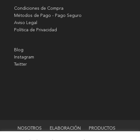
Condiciones de Compra
Métodos de Pago - Pago Seguro
Aviso Legal
Política de Privacidad
B
log
I
nstagram
Twitter
NOSOTROS
ELABORACIÓN
PRODUCTOS
TIENDA
BLOG
CONTACTO
Mi cuenta