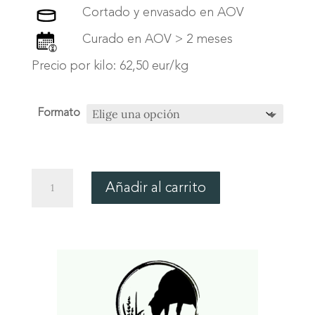
Cortado y envasado en AOV
Curado en AOV > 2 meses
Precio por kilo: 62,50 eur/kg
Formato
QUESO
Añadir al carrito
CURADO
EN
ACEITE
DE
OLIVA
VIRGEN
cantidad