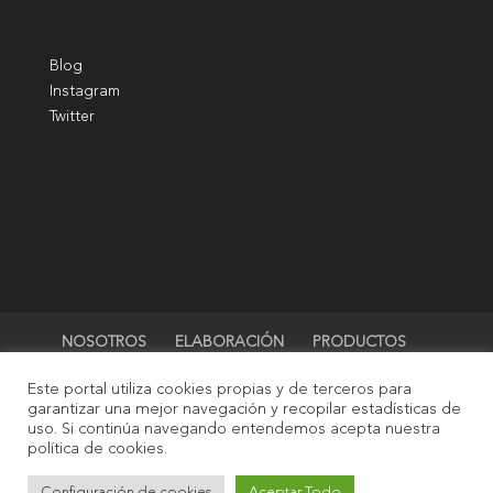
B
log
I
nstagram
Twitter
NOSOTROS
ELABORACIÓN
PRODUCTOS
TIENDA
BLOG
CONTACTO
Mi cuenta
Este portal utiliza cookies propias y de terceros para
0,00 €
garantizar una mejor navegación y recopilar estadísticas de
uso. Si continúa navegando entendemos acepta nuestra
política de cookies.
© 2021 - Campos de Luna. Todos los derechos
Configuración de cookies
Aceptar Todo