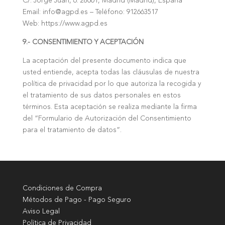
C/. Jorge Juan, 6. 28001, Madrid (Madrid), España
Email: info@agpd.es – Teléfono: 912663517
Web: https://www.agpd.es
9.- CONSENTIMIENTO Y ACEPTACIÓN
La aceptación del presente documento indica que
usted entiende, acepta todas las cláusulas de nuestra
política de privacidad por lo que autoriza la recogida y
el tratamiento de sus datos personales en estos
términos. Esta aceptación se realiza mediante la firma
del “Formulario de Autorización del Consentimiento
para el tratamiento de datos”.
Condiciones de Compra
Métodos de Pago - Pago Seguro
Aviso Legal
Política de Privacidad