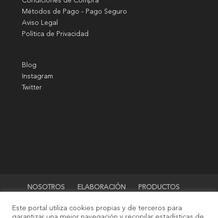
Condiciones de Compra
Métodos de Pago - Pago Seguro
Aviso Legal
Política de Privacidad
B
log
I
nstagram
Twitter
NOSOTROS
ELABORACIÓN
PRODUCTOS
TIENDA
BLOG
CONTACTO
Mi cuenta
Este portal utiliza cookies propias y de terceros para
0,00 €
garantizar una mejor navegación y recopilar estadísticas de